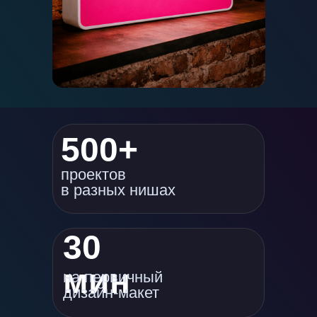
500+
проектов
в разных нишах
30
мин
на первичный
дизайн-макет