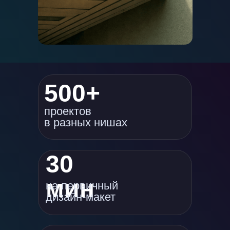
500+
проектов
в разных нишах
30
мин
на первичный
дизайн-макет