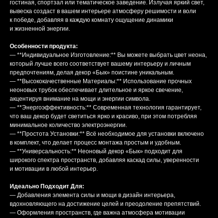
гостиная, спортзал или тематическое заведение. Излучая яркий свет,
вывеска создаст в вашем интерьере атмосферу решимости и воли
к победе, добавляя в каждую комнату ощущение динамики
и жизненной энергии.
Особенности продукта:
— **Индивидуальное Изготовление:** Вы можете выбрать цвет неона,
который лучше всего соответствует вашему интерьеру и личным
предпочтениям, делая декор «Бык» поистине уникальным.
— **Высококачественные Материалы:** Использование прочных
неоновых трубок обеспечивает длительное и яркое свечение,
акцентируя внимание на мощи и энергии символа.
— **Энергоэффективность:** Современная технология гарантирует,
что ваш декор будет светиться ярко и красиво, при этом потребляя
минимальное количество электроэнергии.
— **Простота Установки:** Всё необходимое для установки включено
в комплект, что делает процесс монтажа простым и удобным.
— **Универсальность:** Неоновый декор «Бык» подходит для
широкого спектра пространств, добавляя каскад силы, уверенности
и мотивации в любой интерьер.
Идеально Подходит Для:
— Добавления элемента силы и мощи в дизайн интерьера,
вдохновляющего на достижение целей и преодоление препятствий.
— Оформления пространств, где важна атмосфера мотивации