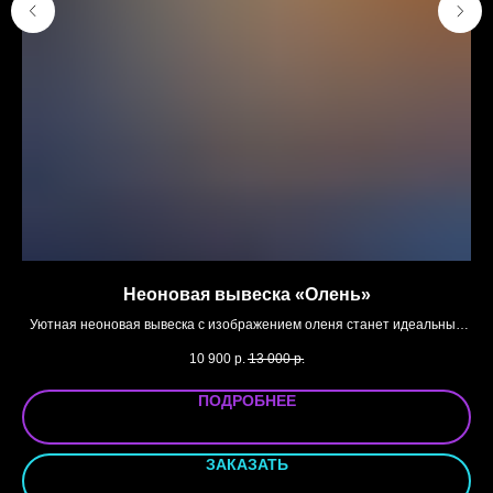
Неоновая вывеска «Олень»
Уютная неоновая вывеска с изображением оленя станет идеальным
Эл
украшением для загородного дома, веранды или интерьера в стиле
10 900
р.
13 000
р.
рустик.
В наличии
ПОДРОБНЕЕ
ЗАКАЗАТЬ