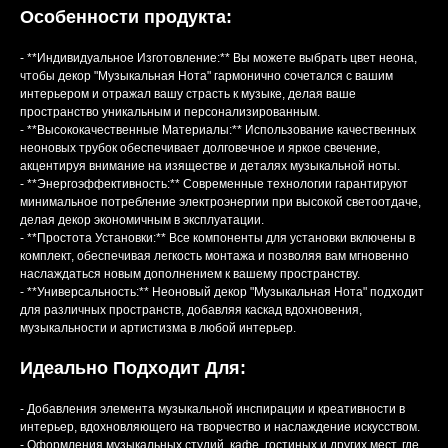
Особенности продукта:
- **Индивидуальное Изготовление:** Вы можете выбрать цвет неона,
чтобы декор "Музыкальная Нота" гармонично сочетался с вашим
интерьером и отражал вашу страсть к музыке, делая ваше
пространство уникальным и персонализированным.
- **Высококачественные Материалы:** Использование качественных
неоновых трубок обеспечивает долговечное и яркое свечение,
акцентируя внимание на изяществе и деталях музыкальной ноты.
- **Энергоэффективность:** Современные технологии гарантируют
минимальное потребление электроэнергии при высокой светоотдаче,
делая декор экономичным в эксплуатации.
- **Простота Установки:** Все компоненты для установки включены в
комплект, обеспечивая легкость монтажа и позволяя вам мгновенно
наслаждаться новым дополнением к вашему пространству.
- **Универсальность:** Неоновый декор "Музыкальная Нота" подходит
для различных пространств, добавляя каскад вдохновения,
музыкальности и артистизма в любой интерьер.
Идеально Подходит Для:
- Добавления элемента музыкальной инспирации и креативности в
интерьер, вдохновляющего на творчество и наслаждение искусством.
- Оформления музыкальных студий, кафе, гостиных и других мест, где