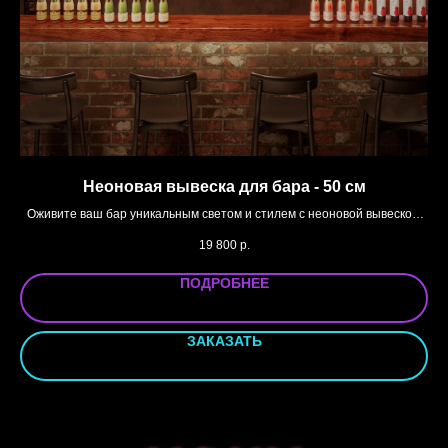
Неоновая вывеска для бара - 50 см
Оживите ваш бар уникальным светом и стилем с неоновой вывеской,
Пр
специально разработанной для создания идеальной атмосферы
19 800
р.
гостеприимства и развлечения
В наличии
ПОДРОБНЕЕ
ЗАКАЗАТЬ