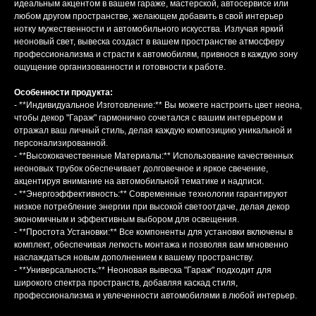
идеальным акцентом в вашем гараже, мастерской, автосервисе или
любом другом пространстве, желающем добавить в свой интерьер
нотку мужественности и автомобильного искусства. Излучая яркий
неоновый свет, вывеска создаст в вашем пространстве атмосферу
профессионализма и страсти к автомобилям, привнося в каждую зону
ощущение организованности и готовности к работе.
Особенности продукта:
- **Индивидуальное Изготовление:** Вы можете настроить цвет неона,
чтобы декор "Гараж" гармонично сочетался с вашим интерьером и
отражал ваш личный стиль, делая каждую композицию уникальной и
персонализированной.
- **Высококачественные Материалы:** Использование качественных
неоновых трубок обеспечивает долговечное и яркое свечение,
акцентируя внимание на автомобильной тематике и надписи.
- **Энергоэффективность:** Современные технологии гарантируют
низкое потребление энергии при высокой светоотдаче, делая декор
экономичным и эффективным выбором для освещения.
- **Простота Установки:** Все компоненты для установки включены в
комплект, обеспечивая легкость монтажа и позволяя вам мгновенно
наслаждаться новым дополнением к вашему пространству.
- **Универсальность:** Неоновая вывеска "Гараж" подходит для
широкого спектра пространств, добавляя каскад стиля,
профессионализма и увлеченности автомобилями в любой интерьер.