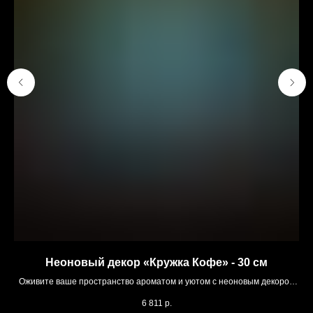
Неоновый декор «Кружка Кофе» - 30 см
Оживите ваше пространство ароматом и уютом с неоновым декором
П
«Кружка Кофе»
6 811
р.
В наличии