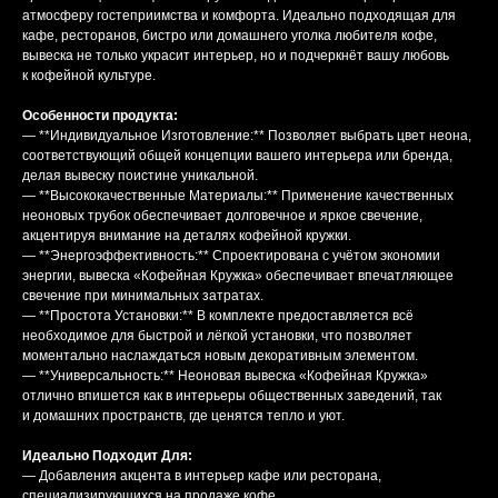
атмосферу гостеприимства и комфорта. Идеально подходящая для
кафе, ресторанов, бистро или домашнего уголка любителя кофе,
вывеска не только украсит интерьер, но и подчеркнёт вашу любовь
к кофейной культуре.
Особенности продукта:
— **Индивидуальное Изготовление:** Позволяет выбрать цвет неона,
соответствующий общей концепции вашего интерьера или бренда,
делая вывеску поистине уникальной.
— **Высококачественные Материалы:** Применение качественных
неоновых трубок обеспечивает долговечное и яркое свечение,
акцентируя внимание на деталях кофейной кружки.
— **Энергоэффективность:** Спроектирована с учётом экономии
энергии, вывеска «Кофейная Кружка» обеспечивает впечатляющее
свечение при минимальных затратах.
— **Простота Установки:** В комплекте предоставляется всё
необходимое для быстрой и лёгкой установки, что позволяет
моментально наслаждаться новым декоративным элементом.
— **Универсальность:** Неоновая вывеска «Кофейная Кружка»
отлично впишется как в интерьеры общественных заведений, так
и домашних пространств, где ценятся тепло и уют.
Идеально Подходит Для:
— Добавления акцента в интерьер кафе или ресторана,
специализирующихся на продаже кофе.